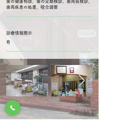
歯の健康相談、歯の定期検診、歯周病検診、
歯周疾患の処置、咬合調整
​診療情報開示
有
​アクセス